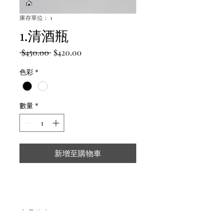
庫存單位： 1
1.清酒瓶
一
促
 $450.00 
$420.00
般
銷
色彩
*
價
價
格
格
數量
*
新增至購物車
产品信息