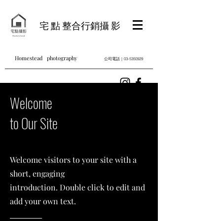
宅 點 整合行銷攝 影
Homestead photography
公司電話｜03-5350929
Welcome
to Our Site
Welcome visitors to your site with a
short, engaging
introduction. Double click to edit and
add your own text.