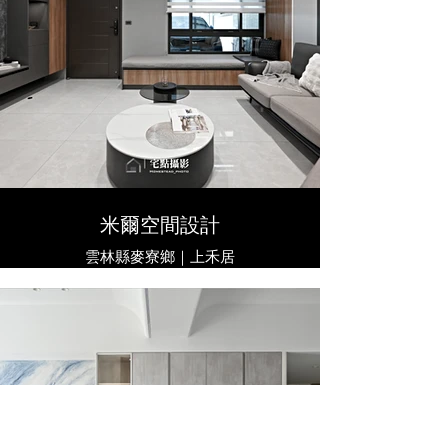
米爾空間設計
雲林縣麥寮鄉｜上禾居