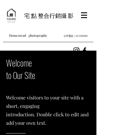
宅 點 整合行銷攝 影
Homestead photography
公司電話｜03-5350929
Welcome
to Our Site
Welcome visitors to your site with a
short, engaging
introduction. Double click to edit and
add your own text.