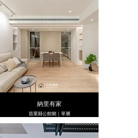
​納里有家
苗栗縣公館鄉｜單層