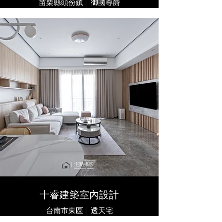
苗栗縣頭份鎮｜御國尊爵
十睿建築室內設計
台南市東區｜透天宅