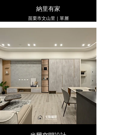
​納里有家
苗栗市文山里｜單層