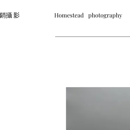
銷攝 影
Homestead photog