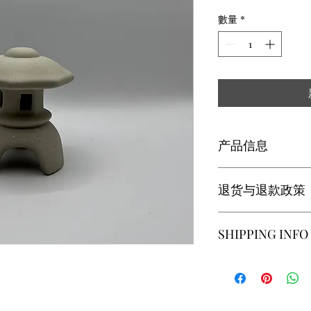
數量
*
产品信息
此处是产品详情。此
退货与退款政策
如尺寸、材料、保养
产品的独特之处，以
希望能在购买之前清
此处是退货与退款政
SHIPPING INFO
信息，让买家有信心
满意的产品。退款或
建立起信任关系，使
I'm a shipping policy.
information about yo
and cost. Providing s
your shipping policy i