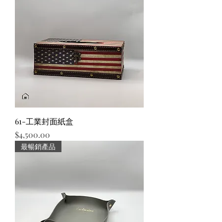
61-工業封面紙盒
價格
$4,500.00
最暢銷產品